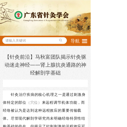
ꄙ
导航
끀
【针灸前沿】马秋富团队揭示针灸驱
动迷走神经——肾上腺抗炎通路的神
经解剖学基础
针灸治疗疾病的核心机理之一是通过刺激身
体特定的部位
（穴位）
来远程调节机体功能，而
经络被认为是达到这种远程效应的重要传输载
体。尽管现代解剖学研究尚未明确经络特异性结
构基础的存在，但揭示了针刺刺激的远程效应可