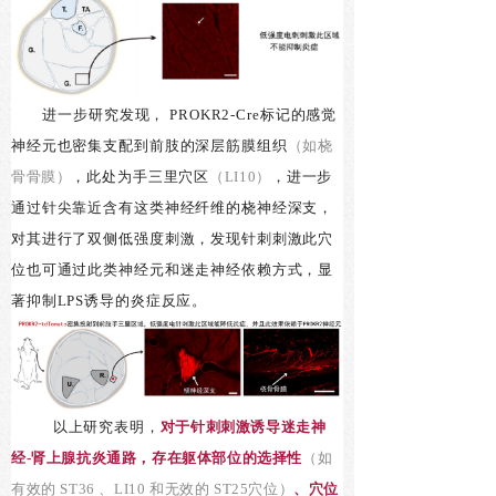
进一步研究发现， PROKR2-Cre标记的感觉
神经元也密集支配到前肢的深层筋膜组织
（如桡
骨骨膜）
，此处为手三里穴区
（LI10）
，进一步
通过针尖靠近含有这类神经纤维的桡神经深支，
对其进行了双侧低强度刺激，发现针刺
刺激此
穴
位也可通过此类神经元和迷走神经依赖方式，显
著抑制LPS诱导的炎症反应。
以上研究表明，
对于针刺刺激诱导迷走神
经-肾上腺抗炎通路，存在躯体部位的选择性
（如
有效的 ST36 、LI10 和无效的 ST25穴位）
、穴位