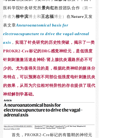
医科学院针灸研究所
景向红
教授团队合作
（第一
作者为
柳申滨
博士和
王志福
博士）
在
Nature
又发
表文章
Aneuroanatomical
basis for
electroacupuncture
to drive the
vagal
-adrenal
axis
，
实现了针灸研究的历史性突破，揭示了一类
PROKR2-Cre标记的DRG感觉神经元，是低强度
针刺刺激激活迷走神经-肾上腺抗炎通路所必不可
少的。尤为值得关注的是，根据此类神经的躯体分
布特点，可以预测在不同部位低强度电针刺激抗炎
的效果，从而为穴位相对特异性的存在提供了现代
神经解剖学基础。
首先，PROKR2-Cre标记的有髓鞘的神经元