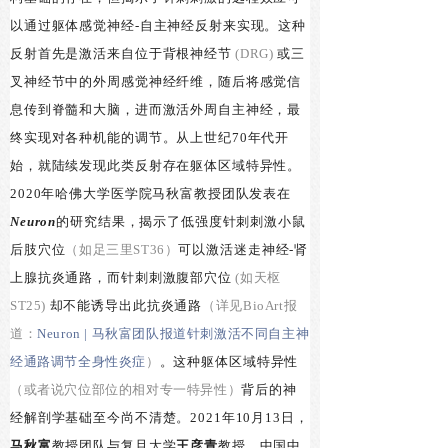
以通过躯体感觉神经-自主神经反射来实现。这种
反射首先是激活来自位于背根神经节
(DRG)
或三
叉神经节中的外周感觉神经纤维，随后将感觉信
息传到脊髓和大脑，进而激活外周自主神经，最
终实现对各种机能的调节。从上世纪70年代开
始，就陆续发现此类反射存在躯体区域特异性。
2020年哈佛大学医学院马秋富教授团队发表在
Neuron
的研究结果，揭示了低强度针刺刺激小鼠
后肢穴位
（如足三里ST36）
可以激活迷走神经-肾
上腺抗炎通路，而针刺刺激腹部穴位
(如天枢
ST25)
却不能诱导出此抗炎通路
（详见
BioArt
报
道：
Neuron | 马秋富团队报道针刺激活不同自主神
经通路调节全身性炎症
）
。这种躯体区域特异性
（或者说穴位部位的相对专一特异性）
背后的神
经解剖学基础至今尚不清楚。2021年10月13日，
马秋富
教授团队与复旦大学
王彦青
教授，中国中