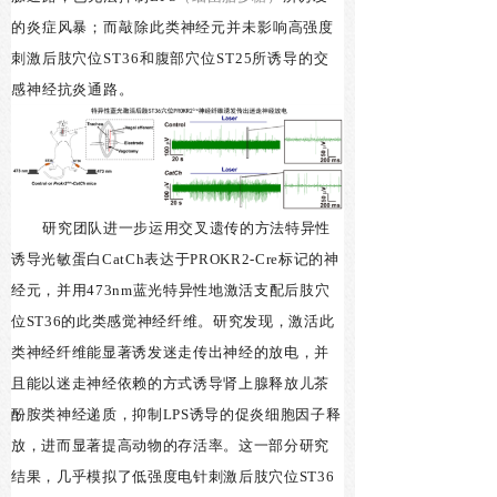
的炎症风暴；而敲除此类神经元并未影响高强度
刺激后肢穴位ST36和腹部穴位ST25所诱导的交
感神经抗炎通路。
研究团队进一步运用交叉遗传的方法特异性
诱导光敏蛋白
CatCh
表达于PROKR2-Cre标记的神
经元，并用473nm蓝光特异性地激活支配后肢穴
位ST36的此类感觉神经纤维。研究发现，激活此
类神经纤维能显著诱发迷走传出神经的放电，并
且能以迷走神经依赖的方式诱导肾上腺释放儿茶
酚胺类神经递质，抑制LPS诱导
的促炎细胞因子
释
放，进而显著提高动物的存活率。这一部分研究
结果，几乎模拟了低强度电针刺激后肢穴位ST36