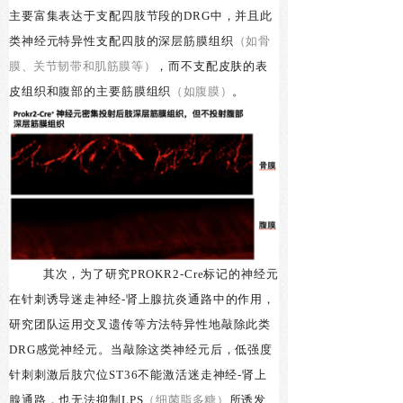
主要富集表达于支配四肢节段的DRG中，并且此
类神经元特异性支配四肢的深层筋膜组织
（如骨
膜、关节韧带和肌筋膜等）
，而不支配皮肤的表
皮组织和腹部的主要筋膜组织
（如腹膜）
。
其次，为了研究PROKR2-Cre标记的神经元
在针刺诱导迷走神经-肾上腺抗炎通路中的作用，
研究团队运用交叉遗传等方法特异性地敲除此类
DRG感觉神经元。当敲除这类神经元后，低强度
针刺刺激后肢穴位ST36不能激活迷走神经-肾上
腺通路，也无法抑制LPS
（细菌脂多糖）
所诱发