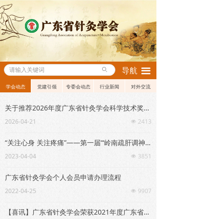
ꄙ
导航
끀
学会动态
党建引领
专委会动态
行业新闻
对外交流
关于推荐2026年度广东省针灸学会科学技术奖的通知
2026-04-21
2413
넶
“关注心身 关注疼痛”——第一届“‘岭南疏肝调神针灸’传承创新与研究应用”高端论坛成功举办
2023-04-04
3851
넶
广东省针灸学会个人会员申请办理流程
2022-04-25
9907
넶
【喜讯】广东省针灸学会荣获2021年度广东省科学技术奖二等奖2项！