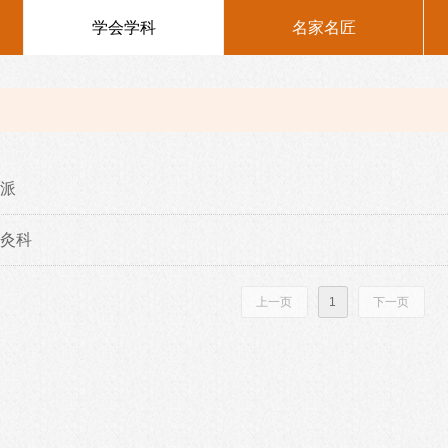
学会学科
名家名匠
派
灸科
上一页
1
下一页